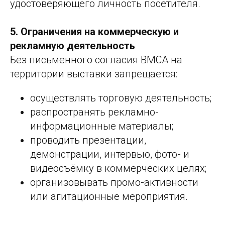
удостоверяющего личность посетителя.
5. Ограничения на коммерческую и
рекламную деятельность
Без письменного согласия BMCA на
территории выставки запрещается:
осуществлять торговую деятельность;
распространять рекламно-
информационные материалы;
проводить презентации,
демонстрации, интервью, фото- и
видеосъёмку в коммерческих целях;
организовывать промо-активности
или агитационные мероприятия.