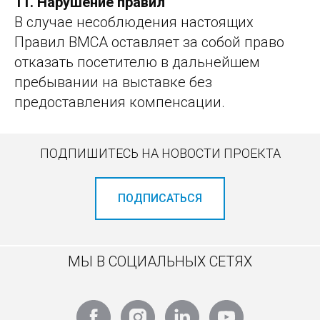
11. Нарушение правил
В случае несоблюдения настоящих
Правил BMCA оставляет за собой право
отказать посетителю в дальнейшем
пребывании на выставке без
предоставления компенсации.
ПОДПИШИТЕСЬ НА НОВОСТИ ПРОЕКТА
ПОДПИСАТЬСЯ
МЫ В СОЦИАЛЬНЫХ СЕТЯХ