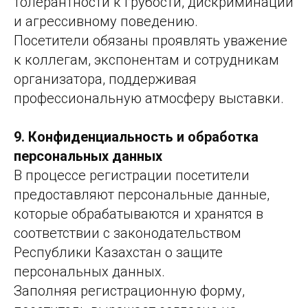
толерантности к грубости, дискриминации
и агрессивному поведению.
Посетители обязаны проявлять уважение
к коллегам, экспонентам и сотрудникам
организатора, поддерживая
профессиональную атмосферу выставки.
9. Конфиденциальность и обработка
персональных данных
В процессе регистрации посетители
предоставляют персональные данные,
которые обрабатываются и хранятся в
соответствии с законодательством
Республики Казахстан о защите
персональных данных.
Заполняя регистрационную форму,