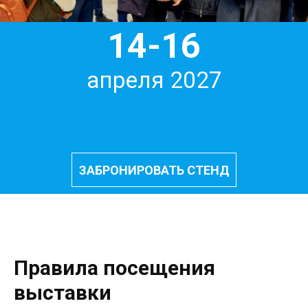
14-16
апреля 2027
ЗАБРОНИРОВАТЬ СТЕНД
Правила посещения
выставки