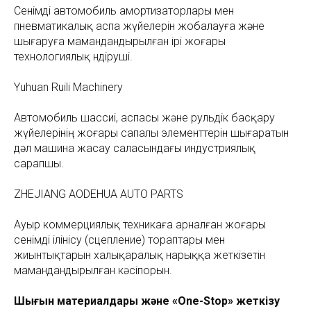
Сенімді автомобиль амортизаторлары мен
пневматикалық аспа жүйелерін жобалауға және
шығаруға мамандандырылған ірі жоғары
технологиялық өндіруші.
Yuhuan Ruili Machinery
Автомобиль шассиі, аспасы және рульдік басқару
жүйелерінің жоғары сапалы элементтерін шығаратын
дәл машина жасау саласындағы индустриялық
сарапшы.
ZHEJIANG AODEHUA AUTO PARTS
Ауыр коммерциялық техникаға арналған жоғары
сенімді ілінісу (сцепление) тораптары мен
жиынтықтарын халықаралық нарыққа жеткізетін
мамандандырылған кәсіпорын.
Шығын материалдары және «One-Stop» жеткізу