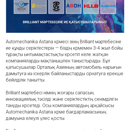
Automechanika Astana көрмесі өзінің Brilliant мәртебесіне
ие құнды серіктестерін — біздің көрмемен 3-4 жыл бойы
тұрақты ынтымақтастықты көрсетіп келе жатқан
компанияларды мақтанышпен таныстырады. Бұл
қатысушылар Орталық Азияның автомобиль нарығын
дамытуға иә іскерлік байланыстарды орнатуға ерекше
бейілділік танытты.
Brilliant мәртебесі өнімнің жоғары сапасын,
инновациялық тәсілді және серіктестіктің сенімділігін
тануды көрсетеді. Осы компаниялардың әрқайсысы
Automechanika Astana көрме бағдарламасының
дамуына елеулі үлес қосты.