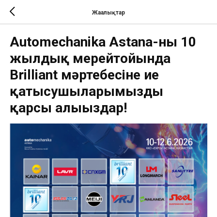
Жаңалықтар
Automechanika Astana-ның 10
жылдық мерейтойында
Brilliant мәртебесіне ие
қатысушыларымызды
қарсы алыңыздар!