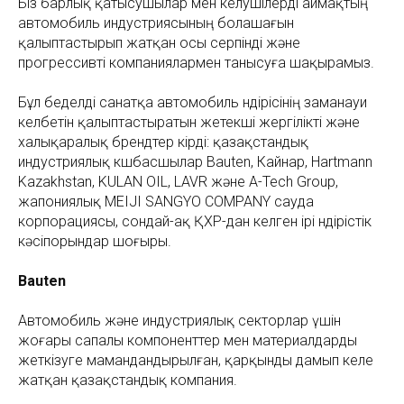
Біз барлық қатысушылар мен келушілерді аймақтың
автомобиль индустриясының болашағын
қалыптастырып жатқан осы серпінді және
прогрессивті компаниялармен танысуға шақырамыз.
Бұл беделді санатқа автомобиль өндірісінің заманауи
келбетін қалыптастыратын жетекші жергілікті және
халықаралық брендтер кірді: қазақстандық
индустриялық көшбасшылар Bauten, Кайнар, Hartmann
Kazakhstan, KULAN OIL, LAVR және A-Tech Group,
жапониялық MEIJI SANGYO COMPANY сауда
корпорациясы, сондай-ақ ҚХР-дан келген ірі өндірістік
кәсіпорындар шоғыры.
Bauten
Автомобиль және индустриялық секторлар үшін
жоғары сапалы компоненттер мен материалдарды
жеткізуге мамандандырылған, қарқынды дамып келе
жатқан қазақстандық компания.