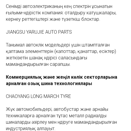
Сенімді автоэлектриканың кең спектрін ұсынатын
ғылыми-өндірістік компания: оталдыру катушкалары,
кернеу реттегіштері және түзеткіш блоктар.
JIANGSU YARUJIE AUTO PARTS
Танымал автокөлік модельдері үшін штампталған
қаптама элементтерін (капоттар, қанаттар, есіктер)
жеткізетін шанақ өндірісі саласындағы
мамандандырылған сарапшы.
Коммерциялық және жеңіл көлік секторларына
арналған озық шина технологиялары
CHAOYANG LONG MARCH TYRE
Жүк автомобильдері, автобустар және арнайы
техникаларға арналған тұтас металл радиалды
шиналарды әзірлеу мен өндіруге мамандандырылған
индустриялық алпауыт.