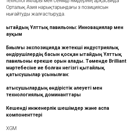
технологиялары мен сенімді өнімдерінің арқасында
Орталық Азия нарықтарындағы өз позициясын
нығайтуды жалғастыруда.
Қытайдың Ұлттық павильоны: Инновациялар мен
ауқым
Биылғы экспозицияда жетекші индустриялық
өндірушілердің басын қосқан Қытайдың Ұлттық
павильоны ерекше орын алады. Төменде Brilliant
мәртебесіне ие болған негізгі қытайлық
қатысушылар ұсынылған:
Қатысушылардың өндірістік әлеуеті мен
технологиялық доминанттары
Кешенді инженерлік шешімдер және аспа
компоненттері
XGM