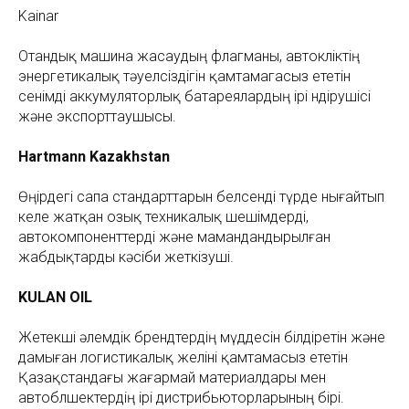
Kainar
Отандық машина жасаудың флагманы, автокөліктің
энергетикалық тәуелсіздігін қамтамагасыз ететін
сенімді аккумуляторлық батареялардың ірі өндірушісі
және экспорттаушысы.
Hartmann Kazakhstan
Өңірдегі сапа стандарттарын белсенді түрде нығайтып
келе жатқан озық техникалық шешімдерді,
автокомпоненттерді және мамандандырылған
жабдықтарды кәсіби жеткізуші.
KULAN OIL
Жетекші әлемдік брендтердің мүддесін білдіретін және
дамыған логистикалық желіні қамтамасыз ететін
Қазақстандағы жағармай материалдары мен
автобөлшектердің ірі дистрибьюторларының бірі.