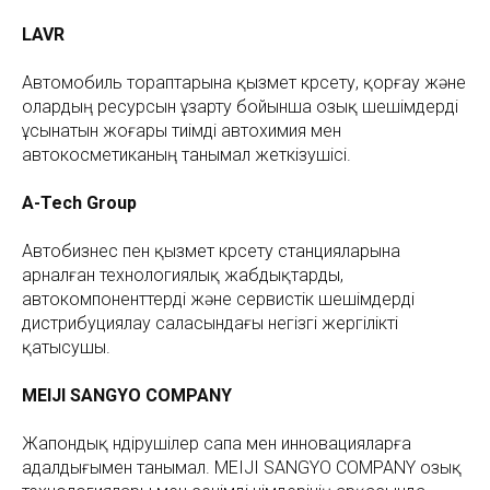
LAVR
Автомобиль тораптарына қызмет көрсету, қорғау және
олардың ресурсын ұзарту бойынша озық шешімдерді
ұсынатын жоғары тиімді автохимия мен
автокосметиканың танымал жеткізушісі.
A-Tech Group
Автобизнес пен қызмет көрсету станцияларына
арналған технологиялық жабдықтарды,
автокомпоненттерді және сервистік шешімдерді
дистрибуциялау саласындағы негізгі жергілікті
қатысушы.
MEIJI SANGYO COMPANY
Жапондық өндірушілер сапа мен инновацияларға
адалдығымен танымал. MEIJI SANGYO COMPANY озық