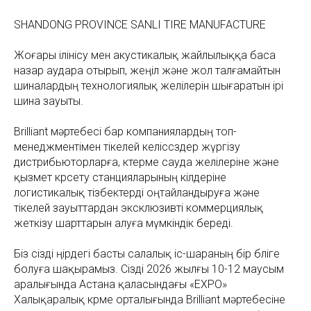
SHANDONG PROVINCE SANLI TIRE MANUFACTURE
Жоғары ілінісу мен акустикалық жайлылыққа баса
назар аудара отырып, жеңіл және жол талғамайтын
шиналардың технологиялық желілерін шығаратын ірі
шина зауыты.
Brilliant мәртебесі бар компаниялардың топ-
менеджментімен тікелей келіссөздер жүргізу
дистрибьюторларға, көтерме сауда желілеріне және
қызмет көрсету станцияларының өкілдеріне
логистикалық тізбектерді оңтайландыруға және
тікелей зауыттардан эксклюзивті коммерциялық
жеткізу шарттарын алуға мүмкіндік береді.
Біз сізді өңірдегі басты салалық іс-шараның бір бөліге
болуға шақырамыз. Сізді 2026 жылғы 10-12 маусым
аралығында Астана қаласындағы «EXPO»
Халықаралық көрме орталығында Brilliant мәртебесіне