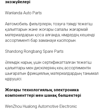
экожүйелері
Wanlanda Auto Parts
Автомобиль фильтрлерін, тозуға төзімді тежегіш
қалыптарын және жоғары сапалы жағармай
материалдарын қоса алғанда, өнімдердің кешенді
ассортименті бар заманауи кәсіпорын.
Shandong Rongbang Spare Parts
Әлемдік нарық үшін сертификатталған тежегіш
қалыптары мен дискілерінің кең ассортиментін
шығаратын фрикциялық материалдардың танымал
өндірушісі.
Жоғары технологиялық электроника
компоненттері мен шанақ бөлшектері
WenZhou Hualong Automotive Electronic