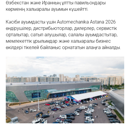
Өзбекстан және Иранның ұлттық павильондары
көрменің халықаралық ауқымын күшейтті.
Кәсіби қауымдастық үшін Automechanika Astana 2026
өндірушілер, дистрибьюторлар, дилерлер, сервистік
орталықтар, сатып алушылар, салалық қауымдастықтар,
мемлекеттік құрылымдар және халықаралық бизнес
өкілдері тікелей байланыс орнататын алаңға айналды.