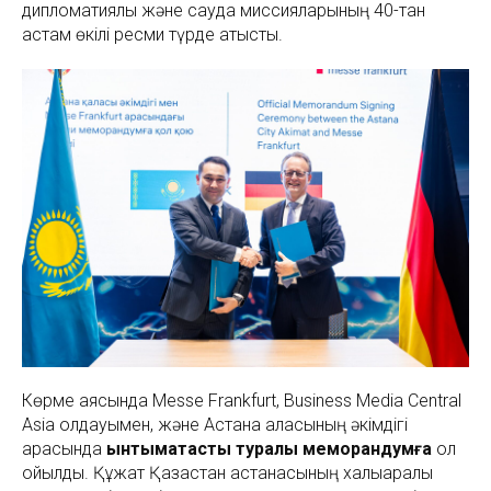
дипломатиялық және сауда миссияларының 40-тан
астам өкілі ресми түрде қатысты.
Көрме аясында Messe Frankfurt, Business Media Central
Asia қолдауымен, және Астана қаласының әкімдігі
арасында
ынтымақтастық туралы меморандумға
қол
қойылды. Құжат Қазақстан астанасының халықаралық