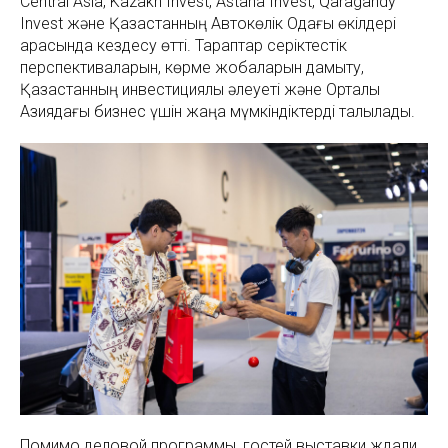
Central Asia, Kazakh Invest, Astana Invest, Qaragandy
Invest және Қазақстанның Автокөлік Одағы өкілдері
арасында кездесу өтті. Тараптар серіктестік
перспективаларын, көрме жобаларын дамыту,
Қазақстанның инвестициялық әлеуеті және Орталық
Азиядағы бизнес үшін жаңа мүмкіндіктерді талқылады.
Помимо деловой программы, гостей выставки ждали