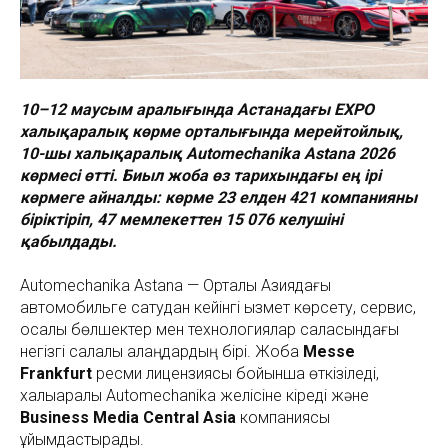
10–12 маусым аралығында Астанадағы EXPO
халықаралық көрме орталығында мерейтойлық,
10-шы халықаралық Automechanika Astana 2026
көрмесі өтті. Биыл жоба өз тарихындағы ең ірі
көрмеге айналды: көрме 23 елден 421 компанияны
біріктіріп, 47 мемлекеттен 15 076 келушіні
қабылдады.
Automechanika Astana — Орталық Азиядағы
автомобильге сатудан кейінгі қызмет көрсету, сервис,
қосалқы бөлшектер мен технологиялар саласындағы
негізгі салалық алаңдардың бірі. Жоба
Messe
Frankfurt
ресми лицензиясы бойынша өткізіледі,
халықаралық Automechanika желісіне кіреді және
Business Media Central Asia
компаниясы
ұйымдастырады.