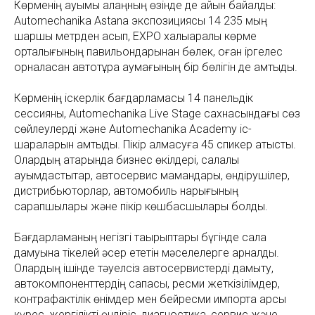
Көрменің ауқымы алаңның өзінде де айқын байқалды:
Automechanika Astana экспозициясы 14 235 мың
шаршы метрден асып, EXPO халықаралық көрме
орталығының павильондарынан бөлек, оған іргелес
орналасқан автотұрақ аумағының бір бөлігін де қамтыды.
Көрменің іскерлік бағдарламасы 14 панельдік
сессияны, Automechanika Live Stage сахнасындағы сөз
сөйлеулерді және Automechanika Academy іс-
шараларын қамтыды. Пікір алмасуға 45 спикер қатысты.
Олардың қатарында бизнес өкілдері, салалық
қауымдастықтар, автосервис мамандары, өндірушілер,
дистрибьюторлар, автомобиль нарығының
сарапшылары және пікір көшбасшылары болды.
Бағдарламаның негізгі тақырыптары бүгінде сала
дамуына тікелей әсер ететін мәселелерге арналды.
Олардың ішінде тәуелсіз автосервистерді дамыту,
автокомпоненттердің сапасы, ресми жеткізілімдер,
контрафактілік өнімдер мен бейресми импортқа қарсы
күрес, жергілікті өндіріс, диагностика, сервис және