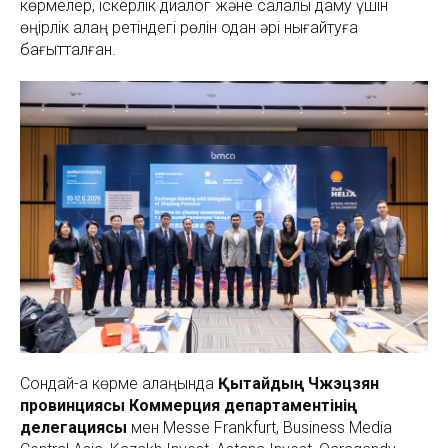
көрмелер, іскерлік диалог және салалық даму үшін
өңірлік алаң ретіндегі рөлін одан әрі нығайтуға
бағытталған.
Сондай-ақ көрме алаңында
Қытайдың Чжэцзян
провинциясы Коммерция департаментінің
делегациясы
мен Messe Frankfurt, Business Media