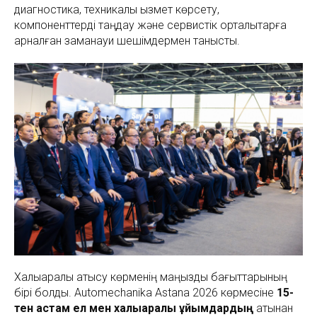
диагностика, техникалық қызмет көрсету,
компоненттерді таңдау және сервистік орталықтарға
арналған заманауи шешімдермен танысты.
Халықаралық қатысу көрменің маңызды бағыттарының
бірі болды. Automechanika Astana 2026 көрмесіне
15-
тен астам ел мен халықаралық ұйымдардың
атынан