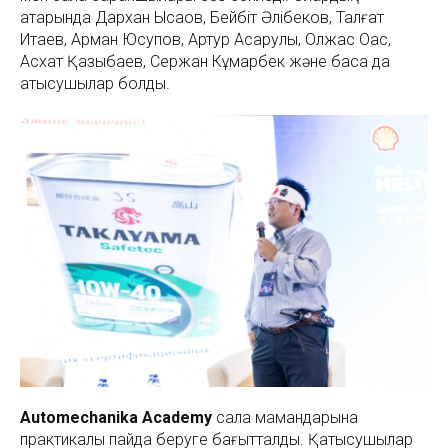
қатарында Дархан Ысқақов, Бейбіт Әлібеков, Талғат
Итаев, Арман Юсупов, Артур Асқарулы, Олжас Оқас,
Асхат Қазыбаев, Сержан Кұмарбек және басқа да
қатысушылар болды.
Automechanika Academy
сала мамандарына
практикалық пайда беруге бағытталды. Қатысушылар