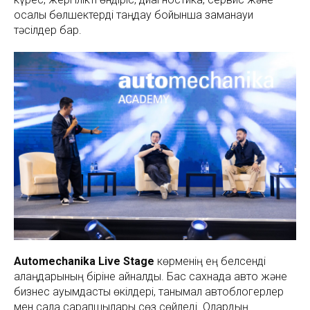
қосалқы бөлшектерді таңдау бойынша заманауи
тәсілдер бар.
Automechanika Live Stage
көрменің ең белсенді
алаңдарының біріне айналды. Бас сахнада авто және
бизнес қауымдастық өкілдері, танымал автоблогерлер
мен сала сарапшылары сөз сөйледі. Олардың