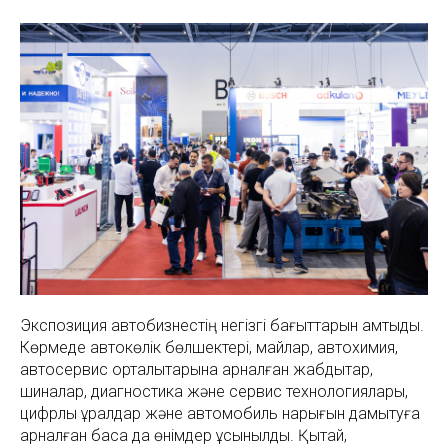
Экспозиция автобизнестің негізгі бағыттарын қамтыды.
Көрмеде автокөлік бөлшектері, майлар, автохимия,
автосервис орталықтарына арналған жабдықтар,
шиналар, диагностика және сервис технологиялары,
цифрлық құралдар және автомобиль нарығын дамытуға
арналған басқа да өнімдер ұсынылды. Қытай,